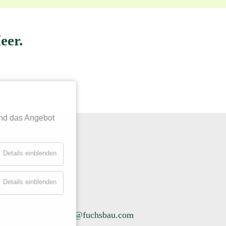
eer.
nd das Angebot
Details einblenden
Details einblenden
ESSUM
el. 04503-8020 ·
info@fuchsbau.com