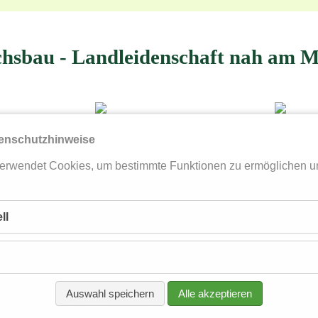
hsbau - Landleidenschaft nah am M
enschutzhinweise
erwendet Cookies, um bestimmte Funktionen zu ermöglichen u
ll
AKT
KARRIERE
AGB
DATENSCHUTZ
IMPR
Auswahl speichern
Alle akzeptieren
nt · SPA | Dorfstraße 9-11 · 23669 Timmendorfer Strand · T